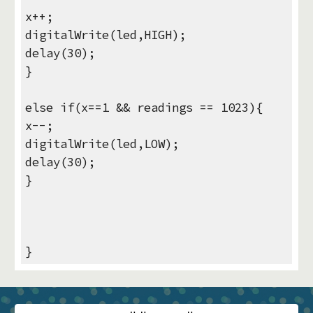
x++;
digitalWrite(led,HIGH);
delay(30);
}
else if(x==1 && readings == 1023){
x--;
digitalWrite(led,LOW);
delay(30);
}
}